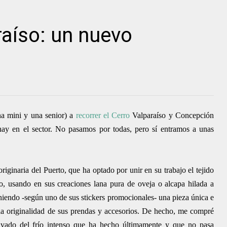
raíso: un nuevo
na mini y una senior) a
recorrer el Cerro
Valparaíso y Concepción
 hay en el sector. No pasamos por todas, pero sí entramos a unas
originaria del Puerto, que ha optado por unir en su trabajo el tejido
eo, usando en sus creaciones lana pura de ov
eja o alcapa hilada a
eniendo -según uno de sus stickers promocionales- una pieza única e
la originalidad de sus prendas y accesorios. De hecho, me compré
lvado del frío intenso que ha hecho últimamente y que no pasa