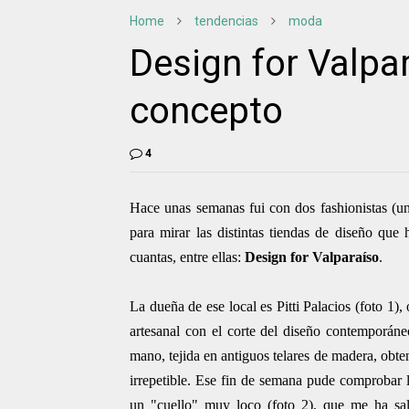
Home
tendencias
moda
Design for Valpa
concepto
4
Hace unas semanas fui con dos fashionistas (u
para mirar las distintas tiendas de diseño que
cuantas, entre ellas:
Design for Valparaíso
.
La dueña de ese local es Pitti Palacios (foto 1), 
artesanal con el corte del diseño contemporán
mano, tejida en antiguos telares de madera, obt
irrepetible. Ese fin de semana pude comprobar 
un "cuello" muy loco (foto 2), que me ha sa