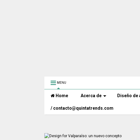
MENU
Home
Acerca de
Diseño de 
/ contacto@quintatrends.com