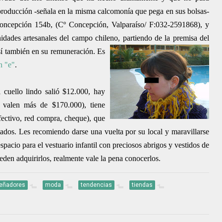
roducción -señala en la misma calcomonía que pega en sus bolsas-
oncepción 154b, (Cº Concepción, Valparaíso/ F:032-2591868), y
idades artesanales del campo chileno, partiendo de la premisa del
í también en su remuneración. Es
n "e"
.
 cuello lindo salió $12.000, hay
s valen más de $170.000), tiene
efectivo, red compra, cheque), que
tados.
Les recomiendo darse una vuelta por su local y maravillarse
pacio para el vestuario infantil con preciosos abrigos y vestidos de
den adquirirlos, realmente vale la pena conocerlos.
señadores
moda
tendencias
tiendas