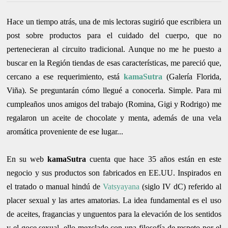
Hace un tiempo atrás, una de mis lectoras sugirió que escribiera un
post sobre productos para el cuidado del cuerpo, que no
pertenecieran al circuito tradicional. Aunque no me he puesto a
buscar en la Región tiendas de esas características, me pareció que,
cercano a ese requerimiento, está
kamaSutra
(Galería Florida,
Viña). Se preguntarán cómo llegué a conocerla. Simple. Para mi
cumpleaños unos amigos del trabajo (Romina, Gigi y Rodrigo) me
regalaron un aceite de chocolate y menta, además de una vela
aromática proveniente de ese lugar...
En su web
kamaSutra
cuenta que hace 35 años están en este
negocio y sus productos son fabricados en EE.UU. Inspirados en
el tratado o manual hindú de
Vatsyayana
(siglo IV dC) referido al
placer sexual y las artes amatorias. La idea fundamental es el uso
de aceites, fragancias y unguentos para la elevación de los sentidos
y el goce sexual, ello mezclado con una filosofía de respeto por el