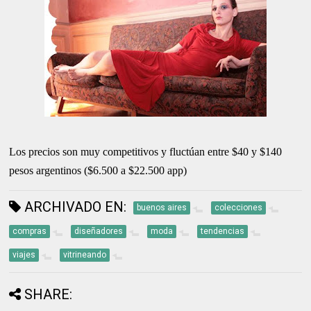
Los precios son muy competitivos y fluctúan entre $40 y $140
pesos argentinos ($6.500 a $22.500 app)
ARCHIVADO EN:
buenos aires
colecciones
compras
diseñadores
moda
tendencias
viajes
vitrineando
SHARE: