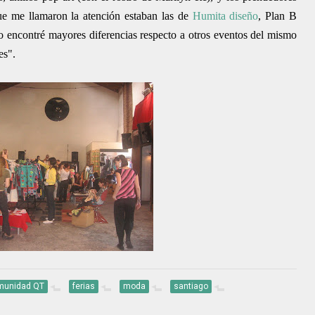
que me llamaro
n la atención estaban las de
Humita diseño
, Plan B
 encontré mayores diferencias respecto a otros eventos del mismo
es".
munidad QT
ferias
moda
santiago