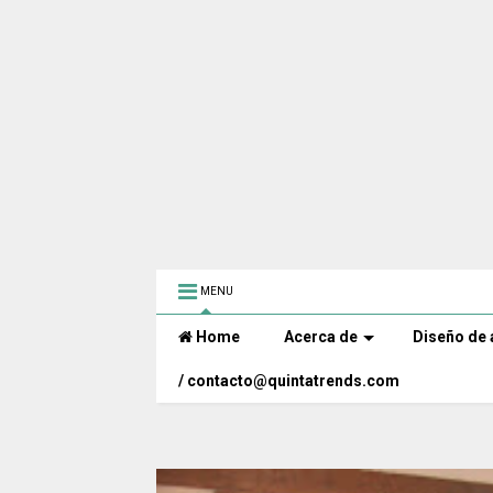
MENU
Home
Acerca de
Diseño de 
/ contacto@quintatrends.com