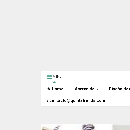
MENU
Home
Acerca de
Diseño de 
/ contacto@quintatrends.com