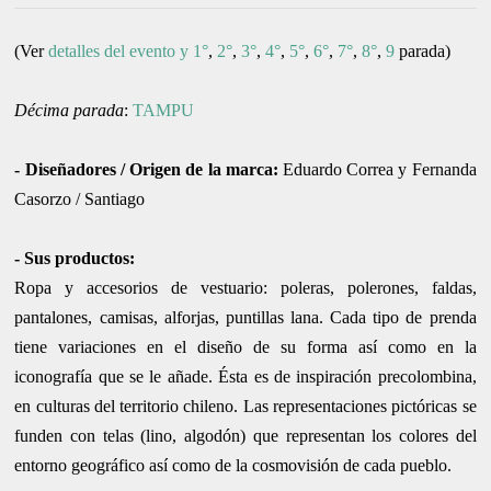
(Ver
detalles del evento y 1°
,
2°
,
3°
,
4°
,
5°
,
6°
,
7°
,
8°
,
9
parada
)
Décima parada
:
TAMPU
-
Diseñadores / Origen de la marca
:
Eduardo Correa y Fernanda
Casorzo / Santiago
-
Sus productos
:
Ropa y accesorios de vestuario: poleras, polerones, faldas,
pantalones, camisas, alforjas, puntillas lana. Cada tipo de prenda
tiene variaciones en el diseño de su forma así como en la
iconografía que se le añade. Ésta es de inspiración precolombina,
en culturas del territorio chileno. Las representacione
s pictóricas se
funden con telas (lino, algodón) que representan los colores del
entorno geográfico así como de la cosmovisión de cada pueblo.