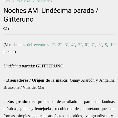
Home
tendencias
diseñadores
Noches AM: Undécima parada /
Glitteruno
3
(Ver
detalles del evento y 1°
,
2°
,
3°
,
4°
,
5°
,
6°
,
7°
,
8°
,
9
,
10
parada
)
Undécima parada
: GLITTERUNO
-
Diseñadores / Origen de la marca
:
Giany Alarcón y Angelina
Bruzzone / Viña del Mar
-
Sus productos
:
productos
desarrollado a partir de láminas
plásticas, glitter y lentejuelas, recubiertos de poliuretano que con
formas simples generan artefactos coloridos, vanguardistas y