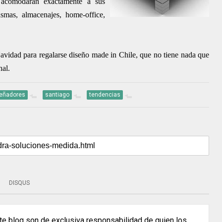
e acomodarán exactamente a sus
asmas, almacenajes, home-office,
avidad para regalarse diseño made in Chile, que no tiene nada que
nal.
señadores
santiago
tendencias
DISQUS
e blog son de exclusiva responsabilidad de quien los