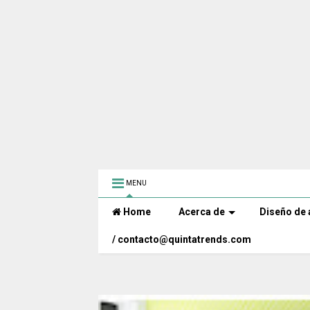
MENU
Home
Acerca de
Diseño de 
/ contacto@quintatrends.com