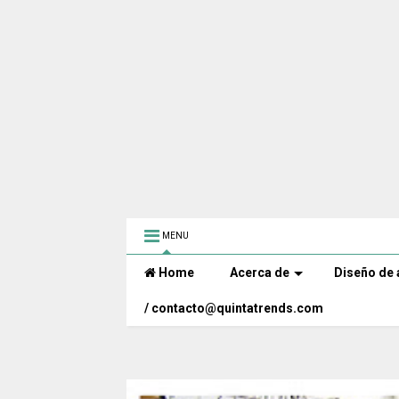
MENU
Home
Acerca de
Diseño de 
/ contacto@quintatrends.com