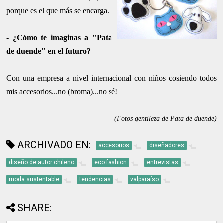
porque es el que más se encarga.
- ¿Cómo te imaginas a "Pata
de duende" en el futuro?
Con una empresa a nivel internacional con niños cosiendo todos
mis accesorios...no (broma)...no sé!
(Fotos gentileza de Pata de duende)
ARCHIVADO EN:
accesorios
diseñadores
diseño de autor chileno
eco fashion
entrevistas
moda sustentable
tendencias
valparaíso
SHARE: