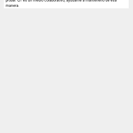
probar. QT es un medio colaborativo, ayúdame a mantenerlo de esa
manera.