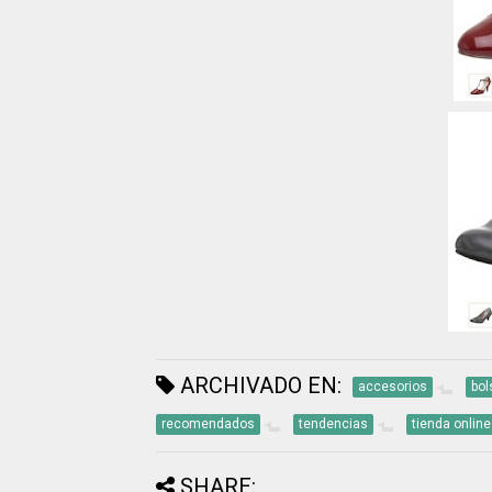
ARCHIVADO EN:
accesorios
bol
recomendados
tendencias
tienda online
SHARE: