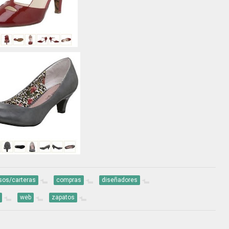
sos/carteras
compras
diseñadores
web
zapatos