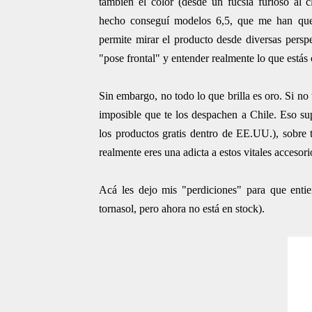
también el color (desde un fucsia furioso al c
hecho conseguí modelos 6,5, que me han qued
permite mirar el producto desde diversas persp
"pose frontal" y entender realmente lo que está
Sin embargo, no todo lo que brilla es oro. Si no 
imposible que te los despachen a Chile. Eso sup
los productos gratis dentro de EE.UU.), sobre t
realmente eres una adicta a estos vitales accesorio
Acá les dejo mis "perdiciones" para que enti
tornasol, pero ahora no está en stock).