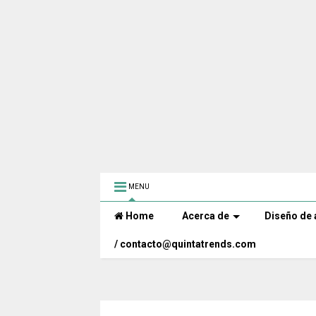
MENU
Home
Acerca de
Diseño de 
/ contacto@quintatrends.com