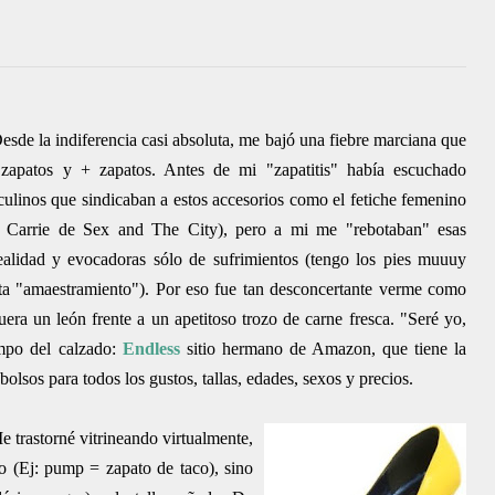
esde la indiferencia casi absoluta, me bajó una fiebre marciana que
apatos y + zapatos. Antes de mi "zapatitis" había escuchado
ulinos que sindicaban a estos accesorios como el fetiche femenino
 Carrie de Sex and The City), pero a mi me "rebotaban" esas
realidad y evocadoras sólo de sufrimientos (tengo los pies muuuy
ita "amaestramiento"). Por eso fue tan desconcertante verme como
ra un león frente a un apetitoso trozo de carne fresca. "Seré yo,
impo del calzado:
Endless
sitio hermano de Amazon, que tiene la
bolsos para todos los gustos, tallas, edades, sexos y precios.
e trastorné vitrineando virtualmente,
o (Ej: pump = zapato de taco), sino