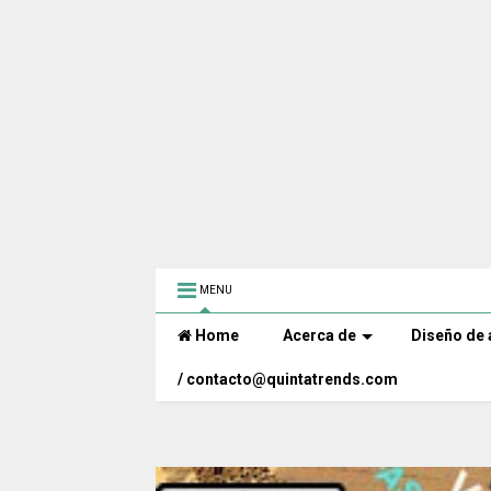
MENU
Home
Acerca de
Diseño de 
/ contacto@quintatrends.com