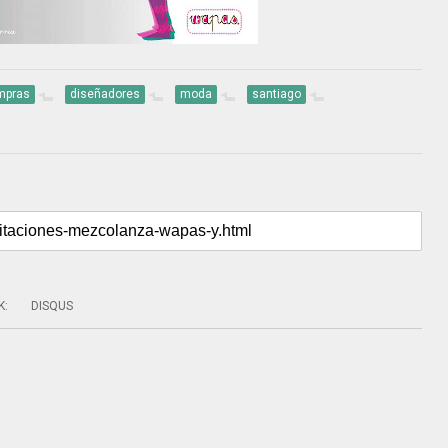
mpras
diseñadores
moda
santiago
K
:
DISQUS