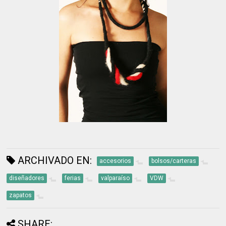
ARCHIVADO EN:
accesorios
bolsos/carteras
diseñadores
ferias
valparaíso
VDW
zapatos
SHARE: