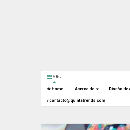
MENU
Home
Acerca de
Diseño de 
/ contacto@quintatrends.com