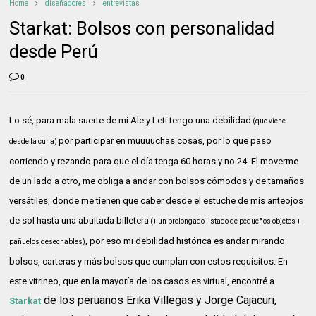
Home
diseñadores
entrevistas
Starkat: Bolsos con personalidad
desde Perú
0
Lo sé, para mala suerte de mi Ale y Leti tengo una debilidad
(que viene
por participar en muuuuchas cosas, por lo que paso
desde la cuna)
corriendo y rezando para que el día tenga 60 horas y no 24. El moverme
de un lado a otro, me obliga a andar con bolsos cómodos y de tamaños
versátiles, donde me tienen que caber desde el estuche de mis anteojos
de sol hasta una abultada billetera
(+ un prolongado listado de pequeños objetos +
, por eso mi debilidad histórica es andar mirando
pañuelos desechables)
bolsos, carteras y más bolsos que cumplan con estos requisitos. En
este vitrineo, que en la mayoría de los casos es virtual, encontré a
de los peruanos Erika Villegas y Jorge Cajacuri,
Starkat