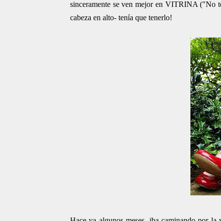
sinceramente se ven mejor en VITRINA ("No te l
cabeza en alto- tenía que tenerlo!
Hace ya algunos meses, iba caminando por la vi