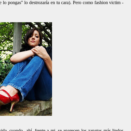
o pongas" lo destrozaría en tu cara). Pero como fashion victim -
da, cuando...ahí, frente a mi, se aparecen los zapatos más lindos