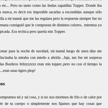
etc... Pero no tanto como las lindas zapatillas Topper. Donde iba
a nunca, es decir era imposible sacarlas a escondidas aunque sólo
pedía a mi mamá que me las regalara pero la respuesta siempre fue no
mana consiguió que le compraran de distintos colores.. mientras yo
 picada. Era rechica pero quería mis Topper.
tomar para la noche de navidad, mi mamá luego de unos días me
alucinaba la miraba con miedo a abrirla ..Jaja, tan fue mi sorpresa
as Burdeos felizzzzzzz eran mis topper..pero no con el tiempo la
..eran unas tigres plop!
jos
ompramos tal y tal cosa, y si no nos morimos de frío o de calor por
arte de tu cuerpo o simplemente nos fijamos que hay cosas que