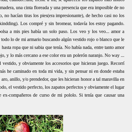
e madera, una cinta floreada y una presencia que era imposible de no
oo, no hacían tiras los pies(era impresionante), de hecho casi no los
kindding). Los compré y sin bromear, todavía los estoy pagando.
olsa a mis pies había un solo paso. Los veo y los veo... amor a
r todo lo de mi armario buscando algún vestido rojo o blanco que le
 hasta ropa que ni sabia que tenía. No había nada, entre tanto amor
jo, y lo más cercano a ese color era un polerón naranjo. No way ...
vestido, y obviamente los accesorios que hicieran juego. Recorrí
más he caminado en toda mi vida, y sin pensar ni en donde estaba
 aro, anillo, y/o prendedor, que les hicieran honor a tal maravilla en
 todo, el vestido perfecto, los zapatos perfectos y obviamente el lugar
de ex-compañeros de curso de mi pololo. Si tenía que causar una