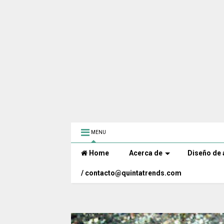
MENU
Home
Acerca de
Diseño de 
/ contacto@quintatrends.com