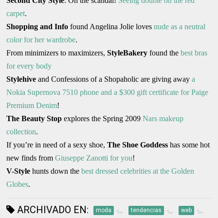
Second City Style
: Oh the scandal!
Seeing double on the red
carpet
.
Shopping and Info
found Angelina Jolie loves
nude as a neutral
color for her wardrobe
.
From minimizers to maximizers,
StyleBakery
found the
best bras
for every body
Stylehive
and Confessions of a Shopaholic are giving away
a
Nokia Supernova 7510 phone and a $300 gift certificate for Paige
Premium Denim
!
The Beauty Stop
explores the Spring 2009
Nars makeup
collection
.
If you’re in need of a sexy shoe,
The Shoe Goddess
has some hot
new finds from
Giuseppe Zanotti for you
!
V-Style
hunts down the
best dressed celebrities at the Golden
Globes
.
ARCHIVADO EN:
moda
tendencias
web