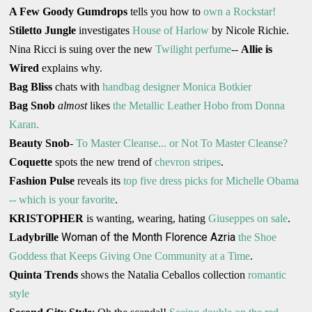
A Few Goody Gumdrops
tells you how to
own a Rockstar!
Stiletto Jungle
investigates
House of Harlow
by Nicole Richie.
Nina Ricci is suing over the new
Twilight perfume
--
Allie is
Wired
explains why.
Bag Bliss
chats with
handbag designer
Monica Botkier
Bag Snob
almost
likes
the Metallic Leather Hobo from
Donna
Karan
.
Beauty Snob
-
To Master Cleanse... or Not To Master Cleanse?
Coquette
spots the new trend of
chevron stripes
.
Fashion Pulse
reveals its
top five dress picks for Michelle Obama
-- which is your favorite
.
KRISTOPHER
is wanting, wearing, hating
Giuseppes on sale
.
Woman of the Month Florence Azria
Ladybrille
the Shoe
Goddess that Keeps Giving One Community at a Time
.
Quinta Trends
shows the Natalia Ceballos collection
romantic
style