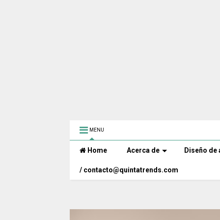
MENU
Home
Acerca de
Diseño de 
/ contacto@quintatrends.com