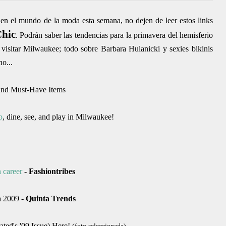
 en el mundo de la moda esta semana, no dejen de leer estos links
Chic
. Podrán saber las tendencias para la primavera del hemisferio
 visitar Milwaukee; todo sobre Barbara Hulanicki y sexies bikinis
o...
And Must-Have Items
p
, dine, see, and play in Milwaukee!
 career
-
Fashiontribes
 2009 -
Quinta Trends
rated's '09 Issue) Here!