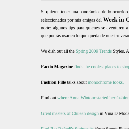
Si quieren tener una panorámica de lo ocurrido
Week in 
seleccionados por mis amigas del
norte; algunos tips para quienes se aventuren a
que podrás usar en lo que queda de nuestro veran
We dish out all the
Spring 2009 Trends
Styles, 
Factio Magazine
finds the coolest places to sho
Fashion Fille
talks about
monochrome looks.
Find out
where Anna Wintour started her fashion
Great masters of Chilean design
in Viña D Moda
Find Bar Rafaeli's Swimsuits
(from Sports Illust