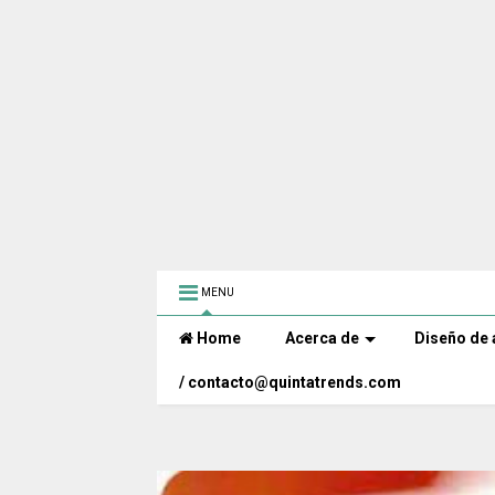
MENU
Home
Acerca de
Diseño de 
/ contacto@quintatrends.com