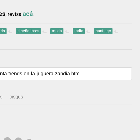
es
acá
, revisa
.
nds
diseñadores
moda
radio
santiago
K
:
DISQUS