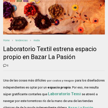
Home
tendencias
moda
Laboratorio Textil estrena espacio
propio en Bazar La Pasión
1
Una de las cosas más difíciles
para los diseñadores
-por costos y riesgos-
independientes es optar por un
espacio propio
. Por eso, me resulta
Laboratorio Tex
súper gratificante contarles que
til
se atrevió a
navegar por este torrentoso río de la mano de una de las tiendas
clásicas de de la moda independiente chilena,
Bazar La Pasión
.