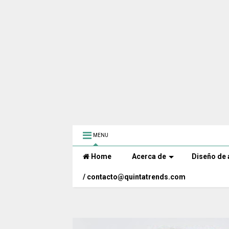
MENU
Home
Acerca de
Diseño de 
/ contacto@quintatrends.com