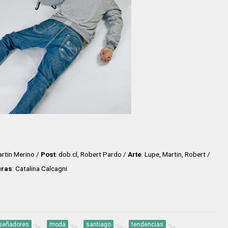
artin Merino /
Post
: dob.cl, Robert Pardo /
Arte
: Lupe, Martin, Robert /
uras
: Catalina Calcagni
señadores
moda
santiago
tendencias