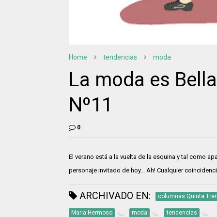
Home
tendencias
moda
La moda es Bell
Nº11
0
El verano está a la vuelta de la esquina y tal como ap
personaje invitado de hoy... Ah! Cualquier coincidenci
ARCHIVADO EN:
columnas Quinta Tre
Maria Hermoso
moda
tendencias