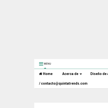
MENU
Home
Acerca de
Diseño de 
/ contacto@quintatrends.com