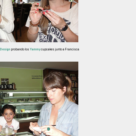
 Design
probando los
Yammy
cupcakes junto a Francisca