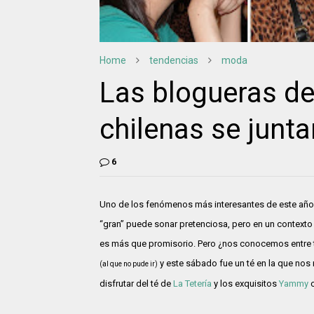
Home
tendencias
moda
Las blogueras de
chilenas se junta
6
Uno de los fenómenos más interesantes de este año, 
“gran” puede sonar pretenciosa, pero en un contexto
es más que promisorio. Pero ¿nos conocemos entre
y este sábado fue un té en la que nos
(al que no pude ir)
disfrutar del té de
La Tetería
y los exquisitos
Yammy