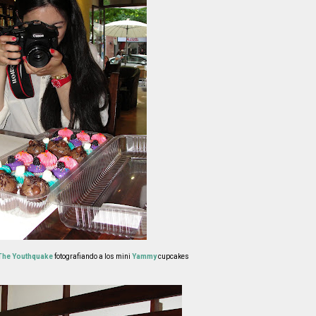
The Youthquake
fotografiando a los mini
Yammy
cupcakes