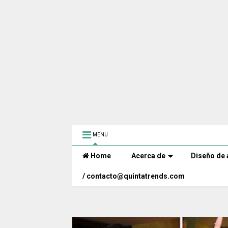
MENU
Home
Acerca de
Diseño de 
/ contacto@quintatrends.com