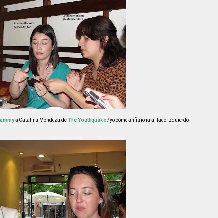
Yammy
a Catalina Mendoza de
The Youthquake
/ yo como anfitriona al lado izquierdo