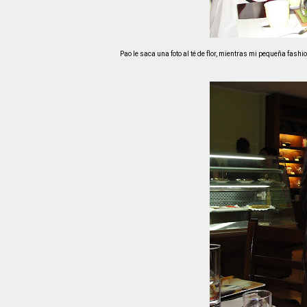
Pao le saca una foto al té de flor, mientras mi pequeña fashi