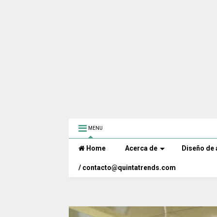
MENU
Home
Acerca de
Diseño de 
/ contacto@quintatrends.com