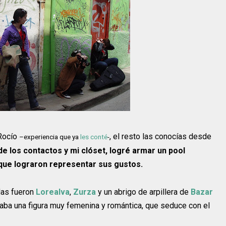
 Rocío
, el resto las conocías desde
–experiencia que ya
les conté
-
 los contactos y mi clóset, logré armar un pool
que lograron representar sus gustos.
das fueron
Lorealva
,
Zurza
y un abrigo de arpillera de
Bazar
aba una figura muy femenina y romántica, que seduce con el