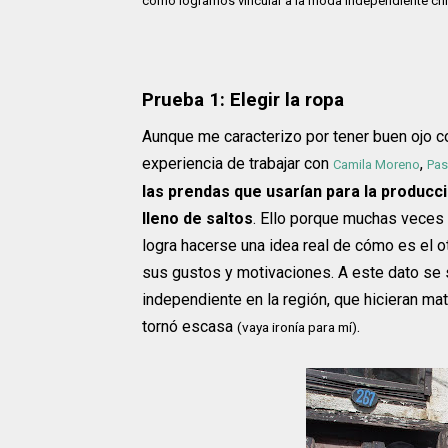
cómo logramos vincular a la moda independiente chi
Prueba 1: Elegir la ropa
Aunque me caracterizo por tener buen ojo co
experiencia de trabajar con
,
Camila Moreno
Pas
las prendas que usarían para la producc
lleno de saltos
. Ello porque muchas veces 
logra hacerse una idea real de cómo es el o
sus gustos y motivaciones. A este dato se
independiente en la región, que hicieran m
tornó escasa
.
(vaya ironía para mí)