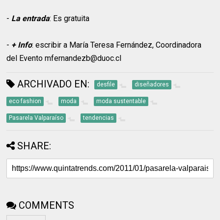
-
La entrada
: Es gratuita
-
+ Info
: escribir a María Teresa Fernández, Coordinadora
del Evento mfernandezb@duoc.cl
ARCHIVADO EN:
desfile
diseñadores
eco fashion
moda
moda sustentable
Pasarela Valparaíso
tendencias
SHARE:
COMMENTS