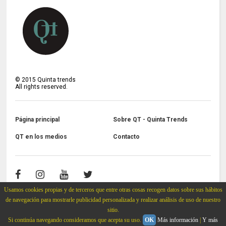
©
2015
Quinta trends
All rights reserved.
Página principal
Sobre QT - Quinta Trends
QT en los medios
Contacto
Usamos cookies propias y de terceros que entre otras cosas recogen datos sobre sus hábitos
de navegación para mostrarle publicidad personalizada y realizar análisis de uso de nuestro
sitio.
Si continúa navegando consideramos que acepta su uso.
OK
Más información
|
Y más