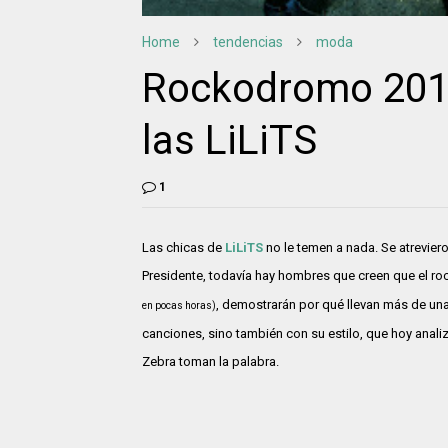
Home
tendencias
moda
Rockodromo 2011
las LiLiTS
1
Las chicas de
LiLiTS
no le temen a nada. Se atrevier
Presidente, todavía hay hombres que creen que el ro
, demostrarán por qué llevan más de un
en pocas horas)
canciones, sino también con su estilo, que hoy anali
Zebra toman la palabra.