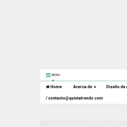
MENU
Home
Acerca de
Diseño de 
/ contacto@quintatrends.com