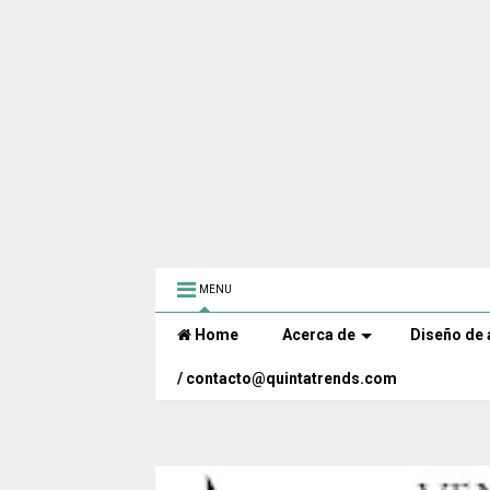
MENU
Home
Acerca de
Diseño de 
/ contacto@quintatrends.com