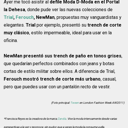
Ayer me tocó asistir al
defile Moda D-Moda en el Portal
la Dehesa
, donde pude ver las nuevas colecciones de
Trial
,
Ferouch
, NewMan
, propuestas muy vanguardistas y
elegantes.
Trial
por ejemplo, presentó su
trench de corte
muy clásico
, estilo impermeable, ideal para usar en la
oficina.
NewMan presentó sus trench de paño en tonos grises
,
que quedarían perfectos combinados con jeans y botas
cortas de estilo militar sobre ellos. A diferencia de Trial,
Ferouch mostró trench de corte más urbano
, casual,
pero que puedes usar con un pantalón recto de vestir.
(Foto principal:
Tween
en London Fashion Week AW2011)
*Francisca Reyes es la creadora de la marca
Zandía
. Vive la moda intensamente desde varias
perspectivas a la vez y reconoce, sin pudor, que a veces la moda la consume a ella.