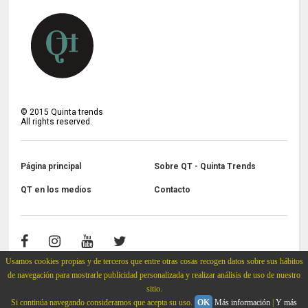
©
2015
Quinta trends
All rights reserved.
Página principal
Sobre QT - Quinta Trends
QT en los medios
Contacto
Usamos cookies propias y de terceros que entre otras cosas recogen datos sobre sus hábitos
de navegación para mostrarle publicidad personalizada y realizar análisis de uso de nuestro
sitio.
Si continúa navegando consideramos que acepta su uso.
OK
Más información
|
Y más