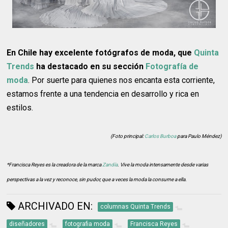
En Chile hay excelente fotógrafos de moda, que
Quinta
Trends
ha destacado en su sección
Fotografía de
moda
. Por suerte para quienes nos encanta esta corriente,
estamos frente a una tendencia en desarrollo y rica en
estilos.
(Foto principal:
Carlos Burboa
para Paulo Méndez)
*Francisca Reyes es la creadora de la marca
Zandía
. Vive la moda intensamente desde varias
perspectivas a la vez y reconoce, sin pudor, que a veces la moda la consume a ella.
ARCHIVADO EN:
columnas Quinta Trends
diseñadores
fotografia moda
Francisca Reyes