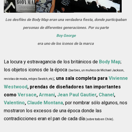
Los desfiles de Body Map eran una verdadera fiesta, donde participaban
personas de diferentes generaciones. Por su parte
Boy George
era uno de los iconos de la marca
La locura y estravagancia de los británicos de
Body Map
;
los objetos iconos de la época
(barbies, un muñeco de Michael Jackson,
;
una sala completa para
Vivienne
revistas de moda, relojes Swatch, etc)
Westwood
, prendas de diseñadores tan importantes
como
Versace
,
Armani
,
Jean Paul Gautier
,
Chanel
,
Valentino
,
Claude Montana
, por nombrar sólo algunos, nos
mostraron los excesos de una época donde las
contradicciones eran el pan de cada día
.
(sobre todo en Chile)