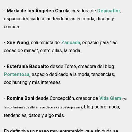
-
María de los Ángeles García
, creadora de
Depicaflor
,
espacio dedicado a las tendencias en moda, diseño y
comida.
-
Sue Wang
, columnista de
Zancada
, espacio para "las
cosas de minas", entre ellas, la moda.
-
Estefanía Basoalto
desde Tomé, creadora del blog
Portentosa
, espacio dedicado a la moda, tendencias,
coolhunting y mis intereses.
-
Romina Boni
desde Concepción, creador de
Vida Glam
(ya
, blog sobre moda,
les contaré más de ella, una verdadera caja de sorpresas)
tendencias, datos y algo más.
En definitiva un paseo muy entretenido, que sin duda se