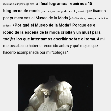
al final logramos reunirnos 15
inevitables impostergables-
blogueros de moda
, que íbamos
(+ mi Leti y un amigo de una bloguera)
por primera vez al Museo de la Moda (
sólo Sue Wang creo que había ido
.
¿Por qué el Museo de la Moda? Porque es el
antes)
icono de la escena de la moda criolla y un must para
tod@s los que intentamos escribir sobre el tema
. A mi
me pesaba no haberlo recorrido antes y qué mejor, que
hacerlo acompañada por mi "colegas".