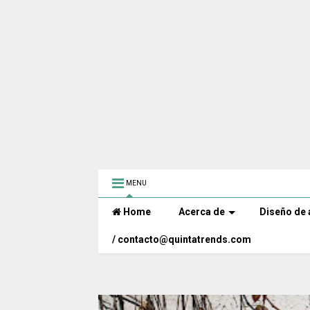
MENU
Home
Acerca de
Diseño de 
/ contacto@quintatrends.com