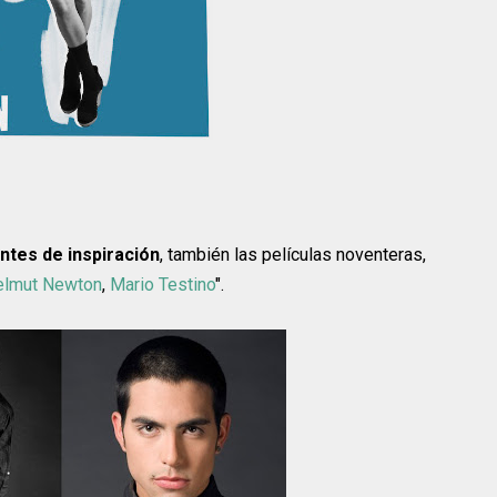
ntes de inspiración
, también las películas noventeras,
elmut Newton
,
Mario Testino
".