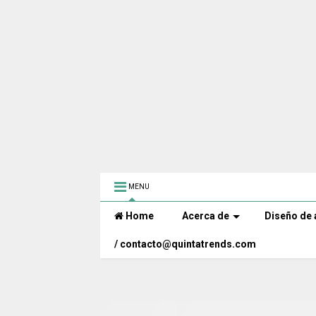
MENU
Home
Acerca de
Diseño de 
/ contacto@quintatrends.com