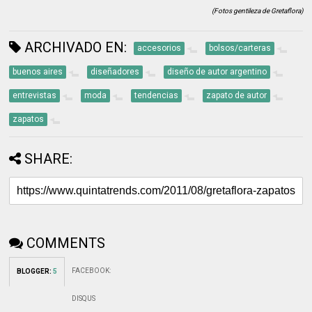
(Fotos gentileza de Gretaflora)
ARCHIVADO EN:
accesorios
bolsos/carteras
buenos aires
diseñadores
diseño de autor argentino
entrevistas
moda
tendencias
zapato de autor
zapatos
SHARE:
COMMENTS
FACEBOOK
:
BLOGGER
:
5
DISQUS