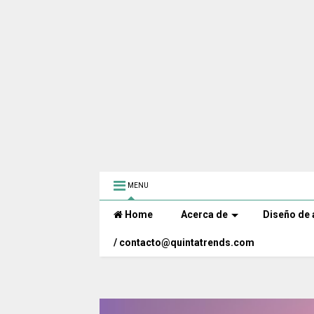
MENU
Home
Acerca de
Diseño de 
/ contacto@quintatrends.com