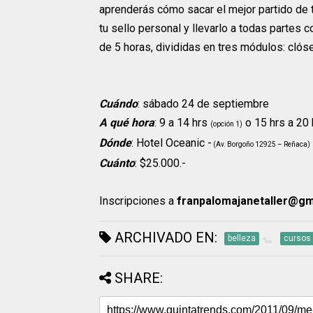
aprenderás cómo sacar el mejor partido de tu
tu sello personal y llevarlo a todas partes c
de 5 horas, divididas en tres módulos: clóset
Cuándo
: sábado 24 de septiembre
A qué hora
: 9 a 14 hrs
o 15 hrs a 20 
(opción 1)
Dónde
: Hotel Oceanic -
(Av. Borgoño 12925 – Reñaca)
Cuánto
: $25.000.-
Inscripciones a
franpalomajanetaller@g
ARCHIVADO EN:
belleza
cursos
SHARE: