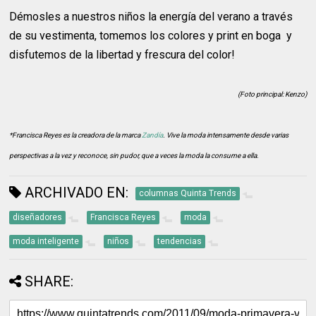
Démosles a nuestros niños la energía del verano a través
de su vestimenta, tomemos los colores y print en boga y
disfutemos de la libertad y frescura del color!
(Foto principal: Kenzo)
*Francisca Reyes es la creadora de la marca
Zandía
. Vive la moda intensamente desde varias
perspectivas a la vez y reconoce, sin pudor, que a veces la moda la consume a ella.
ARCHIVADO EN:
columnas Quinta Trends
diseñadores
Francisca Reyes
moda
moda inteligente
niños
tendencias
SHARE: