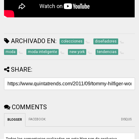
ARCHIVADO EN:
colecciones
diseñadores
moda
moda inteligente
new york
tendencias
SHARE:
COMMENTS
FACEBOOK
:
DISQUS
BLOGGER
Todos los comentarios realizados en este blog son de exclusiva