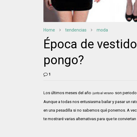
Home
tendencias
moda
Época de vestido
pongo?
1
Los últimos meses del año
son periodo 
-junto al verano-
Aunque a todas nos entusiasma bailar y pasar un rat
en una pesadilla si no sabemos qué ponernos. A vec
te mostraré varias alternativas para que te conviertan e