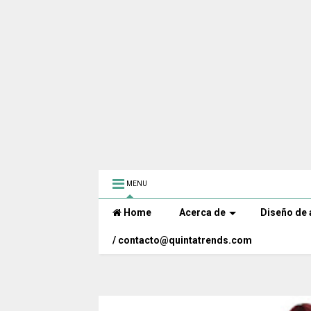
MENU
Home
Acerca de
Diseño de 
/ contacto@quintatrends.com