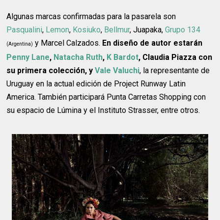
Algunas marcas confirmadas para la pasarela son
Pasqualini
,
Lemon
,
Kosiuko
,
Bellmur
, Juapaka,
Grupo 134
y Marcel Calzados.
En diseño de autor estarán
(Argentina)
Penny Lane
,
Natacha Ruth
,
K Bardot
, Claudia Piazza con
su primera colección, y
Vale Valuchi
, la representante de
Uruguay en la actual edición de Project Runway Latin
America. También participará Punta Carretas Shopping con
su espacio de Lúmina y el Instituto Strasser, entre otros.