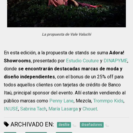
La propuesta de Vale Valuchi
En esta edición, a la propuesta de stands se suma
Adora!
Showrooms
, presentado por
Estudio Couture
y
DINAPYME
,
donde
se encontrarán destacadas marcas de moda y
diseño independientes
, con el bonus de un 25% off para
todos aquellos clientes con tarjetas de crédito de Banco
Itaú, principal sponsor del evento. Allí estarán vendiendo al
público marcas como
Penny Lane
, Mezcla,
Trommpo Kids
,
IN.USE
,
Sabrina Tach
,
María Lasarga
y
Chouet
.
ARCHIVADO EN:
desfile
diseñadores