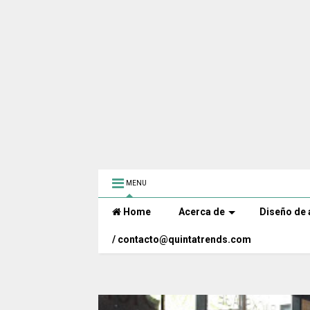
MENU
Home
Acerca de
Diseño de 
/ contacto@quintatrends.com