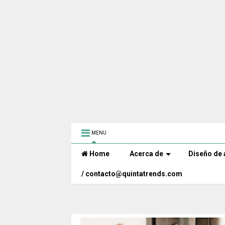
MENU
Home
Acerca de
Diseño de 
/ contacto@quintatrends.com