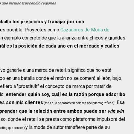
 que incluso trascendió regiones
sillo los prejuicios y trabajar por una
 es posible. Proyectos como
Cazadores de Moda
de
n ejemplo concreto de que la alianza entre chicos y grandes
ál es la posición de cada uno en el mercado y cuáles
o ganarle a una marca de retail, significa que no está
po en una batalla donde el ratón no se comerá al león, bajo
efiero a "prostituir" el concepto de marca por tratar de
io:
entender quién soy, cuál es la razón porque adscribo
nes son mis clientes
. E
sa
(más allá de caracterizaciones sociodemográficas)
mprender que la relación entre ambos puede ser
win win
oso, donde el retail se presta como plataforma impulsora del
y la moda de autor transfiere parte de su
keting que poseen)