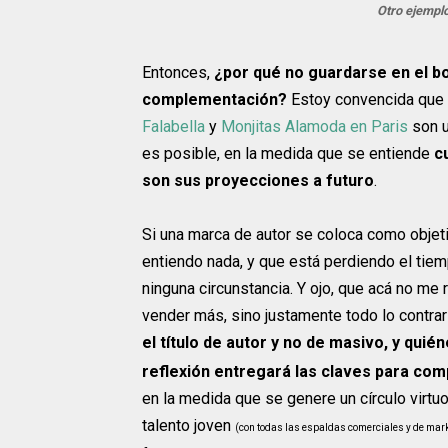
Otro ejemplo
Entonces,
¿por qué no guardarse en el bol
complementación?
Estoy convencida que
Falabella
y
Monjitas Alamoda en Paris
son u
es posible, en la medida que se entiende
cu
son sus proyecciones a futuro
.
Si una marca de autor se coloca como objetiv
entiendo nada, y que está perdiendo el tiem
ninguna circunstancia. Y ojo, que acá no me r
vender más, sino justamente todo lo contrar
el título de autor y no de masivo, y quié
reflexión entregará las claves para co
en la medida que se genere un círculo virtu
talento joven
(con todas las espaldas comerciales y de mar