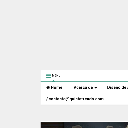
MENU
Home
Acerca de
Diseño de 
/ contacto@quintatrends.com