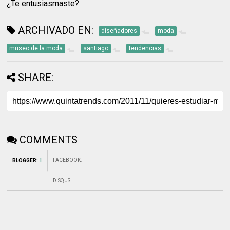
¿Te entusiasmaste?
ARCHIVADO EN:
diseñadores
moda
museo de la moda
santiago
tendencias
SHARE:
COMMENTS
FACEBOOK
:
BLOGGER
:
1
DISQUS