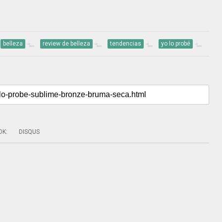
belleza
review de belleza
tendencias
yo lo probé
OK
:
DISQUS