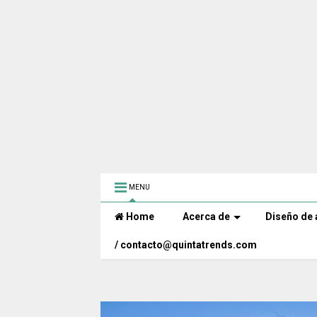
MENU
Home
Acerca de
Diseño de 
/ contacto@quintatrends.com