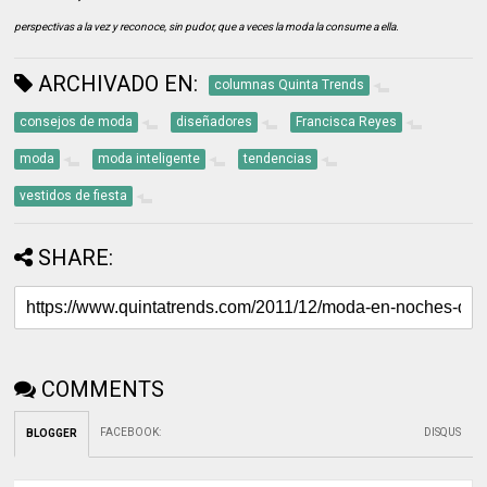
perspectivas a la vez y reconoce, sin pudor, que a veces la moda la consume a ella.
ARCHIVADO EN:
columnas Quinta Trends
consejos de moda
diseñadores
Francisca Reyes
moda
moda inteligente
tendencias
vestidos de fiesta
SHARE:
COMMENTS
FACEBOOK
:
DISQUS
BLOGGER