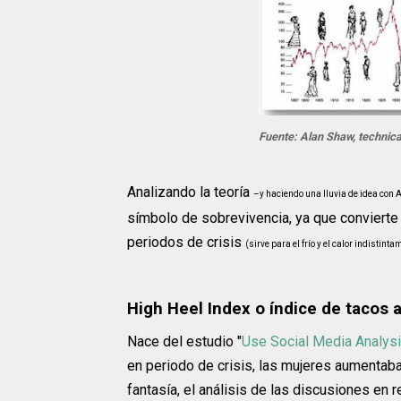
Fuente: Alan Shaw, technica
Analizando la teoría
–y haciendo una lluvia de idea con A
símbolo de sobrevivencia, ya que convierte
periodos de crisis
(sirve para el frío y el calor indistinta
High Heel Index o índice de tacos a
Nace del estudio "
Use Social Media Analysi
en periodo de crisis, las mujeres aumenta
fantasía, el análisis de las discusiones en 