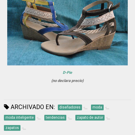
D-Pie
(no declara precio)
ARCHIVADO EN:
diseñadores
moda
moda inteligente
tendencias
zapato de autor
zapatos